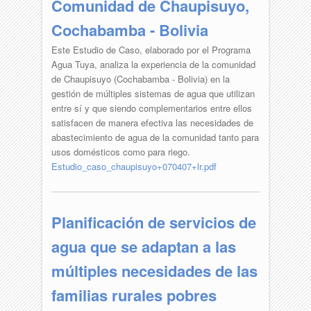
Comunidad de Chaupisuyo,
Cochabamba - Bolivia
Este Estudio de Caso, elaborado por el Programa
Agua Tuya, analiza la experiencia de la comunidad
de Chaupisuyo (Cochabamba - Bolivia) en la
gestión de múltiples sistemas de agua que utilizan
entre sí y que siendo complementarios entre ellos
satisfacen de manera efectiva las necesidades de
abastecimiento de agua de la comunidad tanto para
usos domésticos como para riego.
Estudio_caso_chaupisuyo+070407+lr.pdf
Planificación de servicios de
agua que se adaptan a las
múltiples necesidades de las
familias rurales pobres