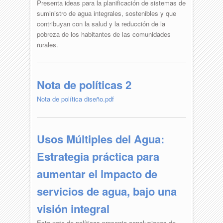
Presenta ideas para la planificación de sistemas de
suministro de agua integrales, sostenibles y que
contribuyan con la salud y la reducción de la
pobreza de los habitantes de las comunidades
rurales.
Nota de políticas 2
Nota de política diseño.pdf
Usos Múltiples del Agua:
Estrategia práctica para
aumentar el impacto de
servicios de agua, bajo una
visión integral
Esta nota de políticas presenta conclusiones de