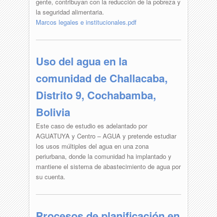
gente, contribuyan con la reducción de la pobreza y
la seguridad alimentaria.
Marcos legales e institucionales.pdf
Uso del agua en la
comunidad de Challacaba,
Distrito 9, Cochabamba,
Bolivia
Este caso de estudio es adelantado por
AGUATUYA y Centro – AGUA y pretende estudiar
los usos múltiples del agua en una zona
periurbana, donde la comunidad ha implantado y
mantiene el sistema de abastecimiento de agua por
su cuenta.
Procesos de planificación en