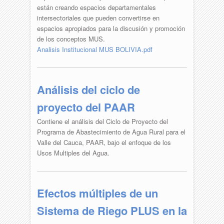
están creando espacios departamentales
intersectoriales que pueden convertirse en
espacios apropiados para la discusión y promoción
de los conceptos MUS.
Analisis Institucional MUS BOLIVIA.pdf
Análisis del ciclo de
proyecto del PAAR
Contiene el análisis del Ciclo de Proyecto del
Programa de Abastecimiento de Agua Rural para el
Valle del Cauca, PAAR, bajo el enfoque de los
Usos Multiples del Agua.
Efectos múltiples de un
Sistema de Riego PLUS en la