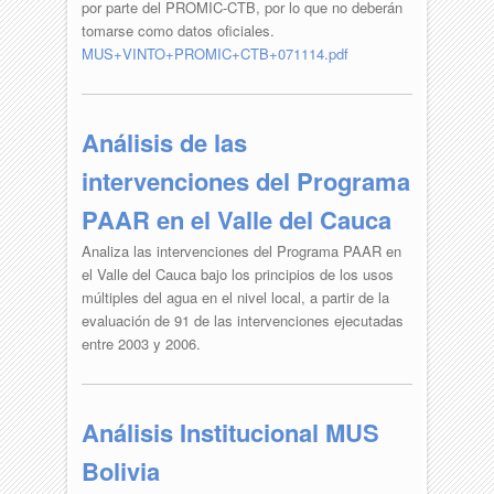
por parte del PROMIC-CTB, por lo que no deberán
tomarse como datos oficiales.
MUS+VINTO+PROMIC+CTB+071114.pdf
Análisis de las
intervenciones del Programa
PAAR en el Valle del Cauca
Analiza las intervenciones del Programa PAAR en
el Valle del Cauca bajo los principios de los usos
múltiples del agua en el nivel local, a partir de la
evaluación de 91 de las intervenciones ejecutadas
entre 2003 y 2006.
Análisis Institucional MUS
Bolivia