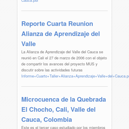
Cauca.pdf
Reporte Cuarta Reunion
Alianza de Aprendizaje del
Valle
La Alianza de Aprendizaje del Valle del Cauca se
reunió en Cali el 27 de marzo de 2006 con el objeto
de compartir los avances del proyecto MUS y
discutir sobre las actividades futuras
Informe+Cuarto+Taller+Alianza+Aprendizaje+Valle+del+Cauca.p
Microcuenca de la Quebrada
El Chocho, Cali, Valle del
Cauca, Colombia
Este es el tercer caso estudiado por los miembros