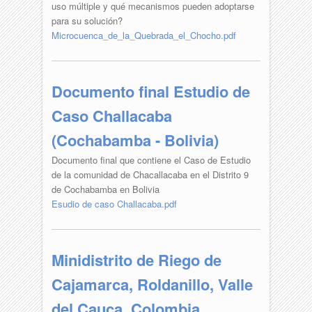
uso múltiple y qué mecanismos pueden adoptarse
para su solución?
Microcuenca_de_la_Quebrada_el_Chocho.pdf
Documento final Estudio de
Caso Challacaba
(Cochabamba - Bolivia)
Documento final que contiene el Caso de Estudio
de la comunidad de Chacallacaba en el Distrito 9
de Cochabamba en Bolivia
Esudio de caso Challacaba.pdf
Minidistrito de Riego de
Cajamarca, Roldanillo, Valle
del Cauca, Colombia